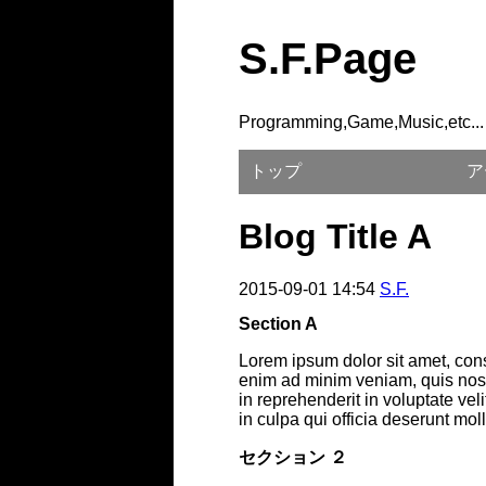
S.F.Page
Programming,Game,Music,etc...
トップ
ア
Blog Title A
2015-09-01 14:54
S.F.
Section A
Lorem ipsum dolor sit amet, cons
enim ad minim veniam, quis nost
in reprehenderit in voluptate vel
in culpa qui officia deserunt mol
セクション ２