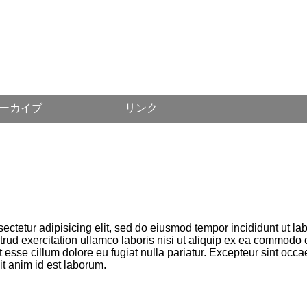
ーカイブ
リンク
ectetur adipisicing elit, sed do eiusmod tempor incididunt ut la
rud exercitation ullamco laboris nisi ut aliquip ex ea commodo 
it esse cillum dolore eu fugiat nulla pariatur. Excepteur sint occ
lit anim id est laborum.